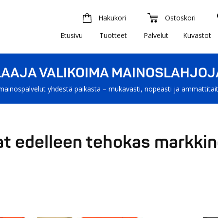
Hakukori
Ostoskori
Etusivu
Tuotteet
Palvelut
Kuvastot
LAAJA VALIKOIMA MAINOSLAHJOJ
mainospalvelut yhdestä paikasta – mukavasti, nopeasti ja ammattitait
t edelleen tehokas markkin