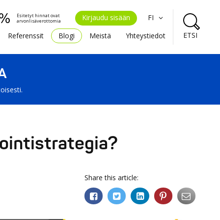
Esitetyt hinnat ovat
Kirjaudu sisään
FI
arvonlisäverottomia
ETSI
Referenssit
Blogi
Meistä
Yhteystiedot
A
oisesti.
ointistrategia?
Share this article: