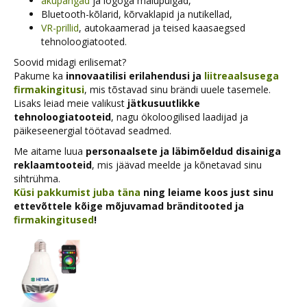
akupangad
ja logoga mälupulgad,
Bluetooth-kõlarid, kõrvaklapid ja nutikellad,
VR-prillid
, autokaamerad ja teised kaasaegsed
tehnoloogiatooted.
Soovid midagi erilisemat?
Pakume ka
innovaatilisi erilahendusi ja
liitreaalsusega
firmakingitusi
, mis tõstavad sinu brändi uuele tasemele.
Lisaks leiad meie valikust
jätkusuutlikke
tehnoloogiatooteid
, nagu ökoloogilised laadijad ja
päikeseenergial töötavad seadmed.
Me aitame luua
personaalsete ja läbimõeldud disainiga
reklaamtooteid
, mis jäävad meelde ja kõnetavad sinu
sihtrühma.
Küsi pakkumist juba täna
ning leiame koos just sinu
ettevõttele kõige mõjuvamad bränditooted ja
firmakingitused
!