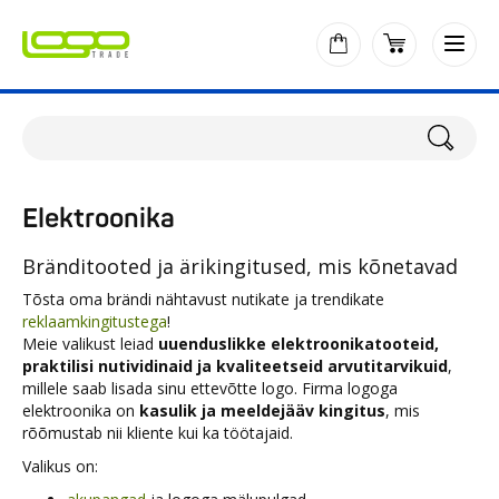
Elektroonika
Bränditooted ja ärikingitused, mis kõnetavad
Tõsta oma brändi nähtavust nutikate ja trendikate
reklaamkingitustega
!
Meie valikust leiad
uuenduslikke elektroonikatooteid,
praktilisi nutividinaid ja kvaliteetseid arvutitarvikuid
,
millele saab lisada sinu ettevõtte logo. Firma logoga
elektroonika on
kasulik ja meeldejääv kingitus
, mis
rõõmustab nii kliente kui ka töötajaid.
Valikus on: