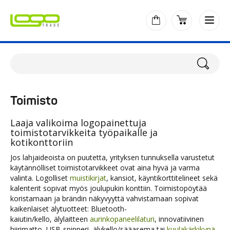
Toimisto
Laaja valikoima logopainettuja
toimistotarvikkeita työpaikalle ja
kotikonttoriin
Jos lahjaideoista on puutetta, yrityksen tunnuksella varustetut
käytännölliset toimistotarvikkeet ovat aina hyvä ja varma
valinta. Logolliset
muistikirjat
, kansiot, käyntikorttitelineet sekä
kalenterit sopivat myös joulupukin konttiin. Toimistopöytää
koristamaan ja brändin näkyvyyttä vahvistamaan sopivat
kaikenlaiset älytuotteet: Bluetooth-
kaiutin/kello, älylaitteen
aurinkopaneelilaturi
, innovatiivinen
hiirimatto, USB-spinneri, älykello/sääasema tai
kuulakärkikynä
,